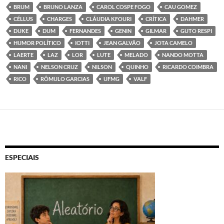
BRUM
BRUNO LANZA
CAROL COSPE FOGO
CAU GOMEZ
CÉLLUS
CHARGES
CLÁUDIA KFOURI
CRÍTICA
DAHMER
DUKE
DUM
FERNANDES
GENIN
GILMAR
GUTO RESPI
HUMOR POLÍTICO
IOTTI
JEAN GALVÃO
JOTA CAMELO
LAERTE
LAZ
LOR
LUTE
MELADO
NANDO MOTTA
NANI
NELSON CRUZ
NILSON
QUINHO
RICARDO COIMBRA
RICO
RÔMULO GARCIAS
UFMG
VALF
ESPECIAIS