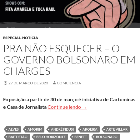
ESPECIAL
,
NOTÍCIA
PRA NÃO ESQUECER – O
GOVERNO BOLSONARO EM
CHARGES
27 DE MARÇO DE 2023
COMCIENCIA
Exposição a partir de 30 de março é iniciativa de Cartuminas
Pra Não Esquecer – O Gov
e Casa de Jornalista
Continue lendo
→
ALVES
AMORIM
ANDRÉ FIDUSI
AROEIRA
ARTE VILLAR
BAPTISTÃO
BELO HORIZONTE
BENETT
BOLSONARO