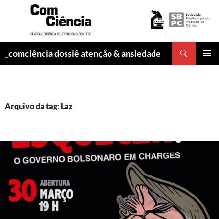
Pesquisar
_comciência dossiê atenção & ansiedade
PULAR
MENU
PARA
PRINCI
O
CONTEÚDO
Arquivo da tag: Laz