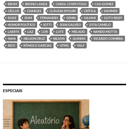
BRUM
BRUNO LANZA
CAROL COSPE FOGO
CAU GOMEZ
CÉLLUS
CHARGES
CLÁUDIA KFOURI
CRÍTICA
DAHMER
DUKE
DUM
FERNANDES
GENIN
GILMAR
GUTO RESPI
HUMOR POLÍTICO
IOTTI
JEAN GALVÃO
JOTA CAMELO
LAERTE
LAZ
LOR
LUTE
MELADO
NANDO MOTTA
NANI
NELSON CRUZ
NILSON
QUINHO
RICARDO COIMBRA
RICO
RÔMULO GARCIAS
UFMG
VALF
ESPECIAIS