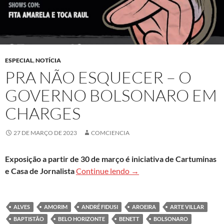
ESPECIAL
,
NOTÍCIA
PRA NÃO ESQUECER – O
GOVERNO BOLSONARO EM
CHARGES
27 DE MARÇO DE 2023
COMCIENCIA
Exposição a partir de 30 de março é iniciativa de Cartuminas
Pra Não Esquecer – O Gov
e Casa de Jornalista
Continue lendo
→
ALVES
AMORIM
ANDRÉ FIDUSI
AROEIRA
ARTE VILLAR
BAPTISTÃO
BELO HORIZONTE
BENETT
BOLSONARO