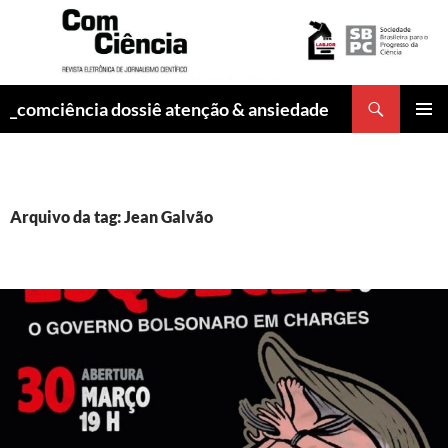
Pesquisar
_comciência dossiê atenção & ansiedade
PULAR
MENU
PARA
PRINCI
O
CONTEÚDO
Arquivo da tag: Jean Galvão