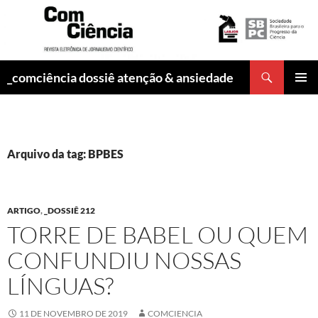
Pesquisar
_comciência dossiê atenção & ansiedade
PULAR
MENU
PARA
PRINCI
O
CONTEÚDO
Arquivo da tag: BPBES
ARTIGO
,
_DOSSIÊ 212
TORRE DE BABEL OU QUEM
CONFUNDIU NOSSAS
LÍNGUAS?
11 DE NOVEMBRO DE 2019
COMCIENCIA