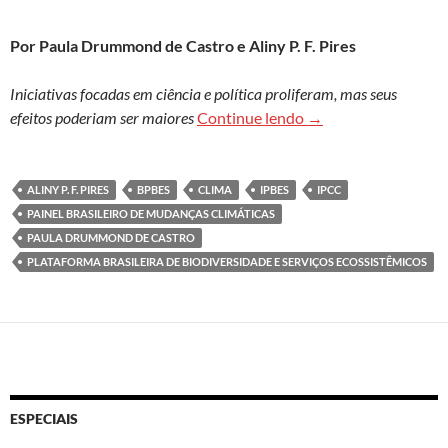
Por Paula Drummond de Castro e Aliny P. F. Pires
Iniciativas focadas em ciência e política proliferam, mas seus
Torre de Babel ou q
efeitos poderiam ser maiores
Continue lendo
→
ALINY P. F. PIRES
BPBES
CLIMA
IPBES
IPCC
PAINEL BRASILEIRO DE MUDANÇAS CLIMÁTICAS
PAULA DRUMMOND DE CASTRO
PLATAFORMA BRASILEIRA DE BIODIVERSIDADE E SERVIÇOS ECOSSISTÊMICOS
ESPECIAIS