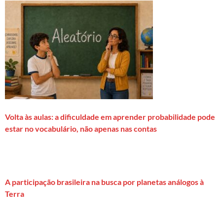
Volta às aulas: a dificuldade em aprender probabilidade pode
estar no vocabulário, não apenas nas contas
A participação brasileira na busca por planetas análogos à
Terra