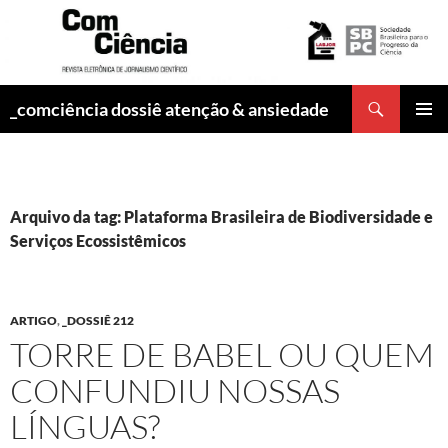
Pesquisar
_comciência dossiê atenção & ansiedade
PULAR
MENU
PARA
PRINCI
O
CONTEÚDO
Arquivo da tag: Plataforma Brasileira de Biodiversidade e
Serviços Ecossistêmicos
ARTIGO
,
_DOSSIÊ 212
TORRE DE BABEL OU QUEM
CONFUNDIU NOSSAS
LÍNGUAS?