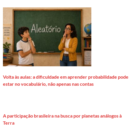
Volta às aulas: a dificuldade em aprender probabilidade pode
estar no vocabulário, não apenas nas contas
A participação brasileira na busca por planetas análogos à
Terra