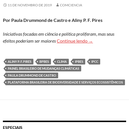
11 DE NOVEMBRO DE 2019
COMCIENCIA
Por Paula Drummond de Castro e Aliny P. F. Pires
Iniciativas focadas em ciência e política proliferam, mas seus
Torre de Babel ou q
efeitos poderiam ser maiores
Continue lendo
→
ALINY P. F. PIRES
BPBES
CLIMA
IPBES
IPCC
PAINEL BRASILEIRO DE MUDANÇAS CLIMÁTICAS
PAULA DRUMMOND DE CASTRO
PLATAFORMA BRASILEIRA DE BIODIVERSIDADE E SERVIÇOS ECOSSISTÊMICOS
ESPECIAIS