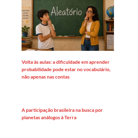
Volta às aulas: a dificuldade em aprender
el ou quem confundiu nossas línguas?
probabilidade pode estar no vocabulário,
não apenas nas contas
A participação brasileira na busca por
planetas análogos à Terra