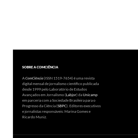
SOBRE A COMCIÊNCIA
A
ComCiência
(ISSN 1519-7654) é uma revista
digital mensal de jornalismo científico publicada
desde 1999 pelo Laboratório de Estudos
Avançados em Jornalismo (
Labjor
) da
Unicamp
em parceria com a Sociedade Brasileira para o
Progresso da Ciência (
SBPC
). Editores executivos
e jornalistas responsáveis: Marina Gomes e
Ricardo Muniz.