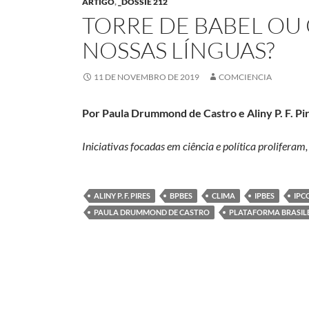
ARTIGO
,
_DOSSIÊ 212
TORRE DE BABEL O
NOSSAS LÍNGUAS?
11 DE NOVEMBRO DE 2019
COMCIENCIA
Por Paula Drummond de Castro e Aliny P. F. Pi
Iniciativas focadas em ciência e política proliferam
ALINY P. F. PIRES
BPBES
CLIMA
IPBES
IPC
PAULA DRUMMOND DE CASTRO
PLATAFORMA BRASILE