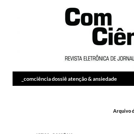
Pesquisar
_comciência dossiê atenção & ansiedade
Arquivo d