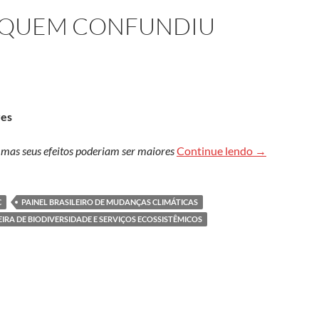
U QUEM CONFUNDIU
res
Torre de Bab
, mas seus efeitos poderiam ser maiores
Continue lendo
→
C
PAINEL BRASILEIRO DE MUDANÇAS CLIMÁTICAS
IRA DE BIODIVERSIDADE E SERVIÇOS ECOSSISTÊMICOS