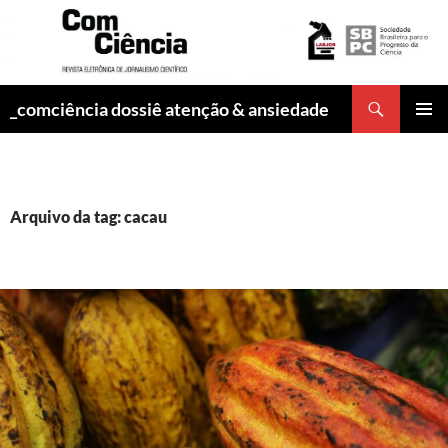
Pesquisar
_comciência dossiê atenção & ansiedade
PULAR
MENU
PARA
PRINCI
O
CONTEÚDO
Arquivo da tag: cacau