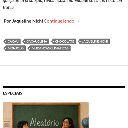
que já afeta produção, renda e sustentabilidade do cacau no sul da
Bahia
Entre sombra e calor: o que
Por Jaqueline Nichi
Continue lendo
→
CACAU
CACAUCLIMA
CHOCOLATE
JAQUELINE NICHI
MONJOLO
MUDANÇAS CLIMÁTICAS
ESPECIAIS