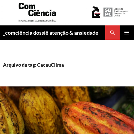
Pesquisar
_comciência dossiê atenção & ansiedade
PULAR
MENU
PARA
PRINCI
O
CONTEÚDO
Arquivo da tag: CacauClima