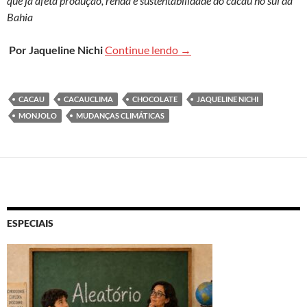
que já afeta produção, renda e sustentabilidade do cacau no sul da
Bahia
Entre sombra e calor: o que
Por Jaqueline Nichi
Continue lendo
→
CACAU
CACAUCLIMA
CHOCOLATE
JAQUELINE NICHI
MONJOLO
MUDANÇAS CLIMÁTICAS
ESPECIAIS