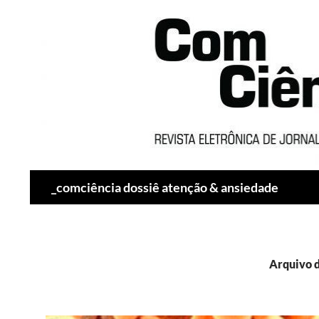
Pesquisar
_comciência dossiê atenção & ansiedade
Arquivo d