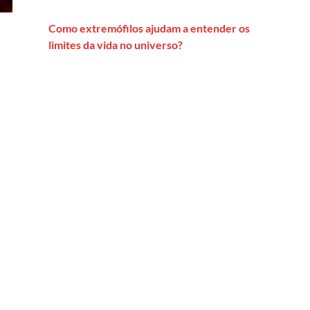
Como extremófilos ajudam a entender os
limites da vida no universo?
s fermentadoras ajuda a impulsionar o setor sucroalcooleiro no B