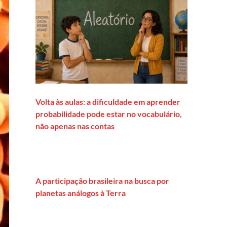
Volta às aulas: a dificuldade em aprender
probabilidade pode estar no vocabulário,
não apenas nas contas
A participação brasileira na busca por
planetas análogos à Terra