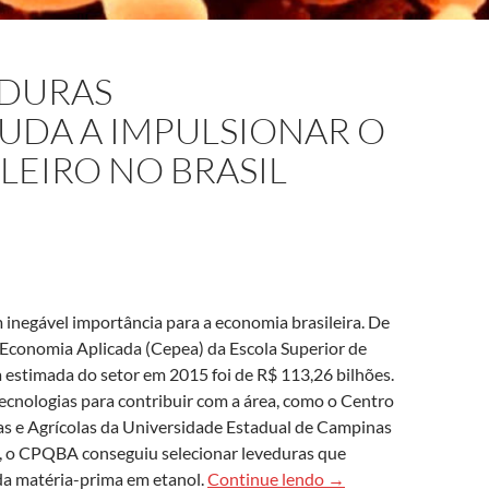
EDURAS
UDA A IMPULSIONAR O
EIRO NO BRASIL
m inegável importância para a economia brasileira. De
conomia Aplicada (Cepea) da Escola Superior de
a estimada do setor em 2015 foi de R$ 113,26 bilhões.
cnologias para contribuir com a área, como o Centro
cas e Agrícolas da Universidade Estadual de Campinas
, o CPQBA conseguiu selecionar leveduras que
Pesquisa com levedura
a matéria-prima em etanol.
Continue lendo
→