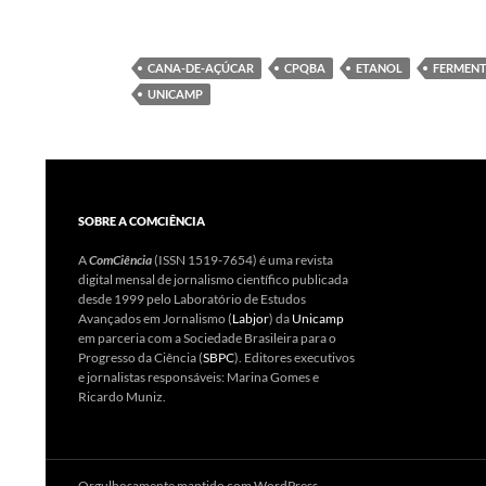
CANA-DE-AÇÚCAR
CPQBA
ETANOL
FERMEN
UNICAMP
SOBRE A COMCIÊNCIA
A
ComCiência
(ISSN 1519-7654) é uma revista
digital mensal de jornalismo científico publicada
desde 1999 pelo Laboratório de Estudos
Avançados em Jornalismo (
Labjor
) da
Unicamp
em parceria com a Sociedade Brasileira para o
Progresso da Ciência (
SBPC
). Editores executivos
e jornalistas responsáveis: Marina Gomes e
Ricardo Muniz.
Orgulhosamente mantido com WordPress