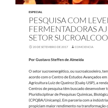
ESPECIAL
PESQUISA COM LEV
FERMENTADORAS AJ
SETOR SUCROALCOOL
20 DE SETEMBRO DE 2017
COMCIENCIA
Por Gustavo Steffen de Almeida
O setor sucroenergético, ou sucroalcooleiro, te
acordo com o Centro de Estudos Avançados em E
Agricultura Luiz de Queiroz (Esalq-USP), a rend
Centros de pesquisa têm buscado desenvolver te
Pluridisciplinar de Pesquisas Químicas, Biológi
(CPQBA/Unicamp). Em parceria com a indústria
propiciam maior rendimento na transformação d