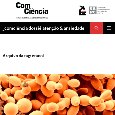
Pesquisar
_comciência dossiê atenção & ansiedade
PULAR
MENU
PARA
PRINCI
O
CONTEÚDO
Arquivo da tag: etanol