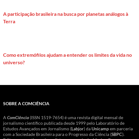
A participação brasileira na busca por planetas análogos à
Terra
Como extremófilos ajudam a entender os limites da vida no
universo?
SOBRE A COMCIÊNCIA
A
ComCiência
(ISSN 1519-7654) é uma revista digital mensal de
jornalismo científico publicada desde 1999 pelo Laboratório de
Estudos Avançados em Jornalismo (
Labjor
) da
Unicamp
em parceria
com a Sociedade Brasileira para o Progresso da Ciência (
SBPC
).