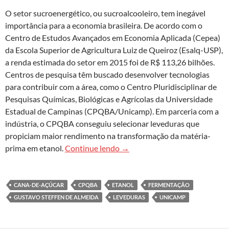
O setor sucroenergético, ou sucroalcooleiro, tem inegável
importância para a economia brasileira. De acordo com o
Centro de Estudos Avançados em Economia Aplicada (Cepea)
da Escola Superior de Agricultura Luiz de Queiroz (Esalq-USP),
a renda estimada do setor em 2015 foi de R$ 113,26 bilhões.
Centros de pesquisa têm buscado desenvolver tecnologias
para contribuir com a área, como o Centro Pluridisciplinar de
Pesquisas Químicas, Biológicas e Agrícolas da Universidade
Estadual de Campinas (CPQBA/Unicamp). Em parceria com a
indústria, o CPQBA conseguiu selecionar leveduras que
propiciam maior rendimento na transformação da matéria-
Pesquisa com leveduras ferment
prima em etanol.
Continue lendo
→
CANA-DE-AÇÚCAR
CPQBA
ETANOL
FERMENTAÇÃO
GUSTAVO STEFFEN DE ALMEIDA
LEVEDURAS
UNICAMP