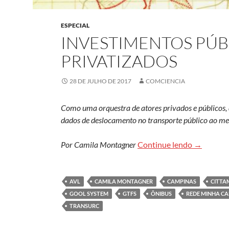
ESPECIAL
INVESTIMENTOS PÚB
PRIVATIZADOS
28 DE JULHO DE 2017
COMCIENCIA
Como uma orquestra de atores privados e públicos, d
dados de deslocamento no transporte público ao m
Investime
Por Camila Montagner
Continue lendo
→
AVL
CAMILA MONTAGNER
CAMPINAS
CITTA
GOOL SYSTEM
GTFS
ÔNIBUS
REDE MINHA C
TRANSURC