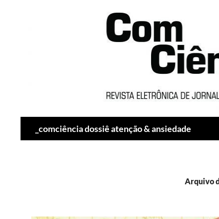
Pesquisar
_comciência dossiê atenção & ansiedade
Arquivo d