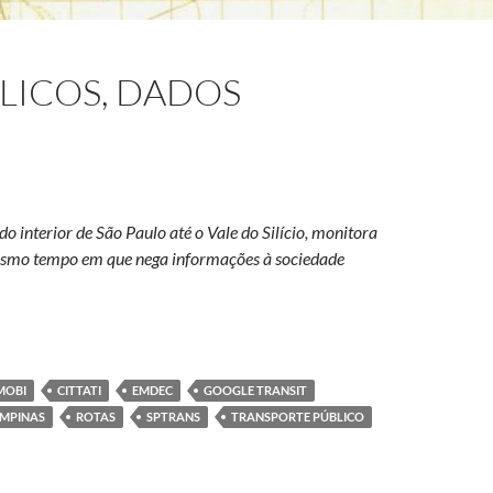
LICOS, DADOS
o interior de São Paulo até o Vale do Silício, monitora
esmo tempo em que nega informações à sociedade
ntos públicos, dados privatizados
MOBI
CITTATI
EMDEC
GOOGLE TRANSIT
AMPINAS
ROTAS
SPTRANS
TRANSPORTE PÚBLICO