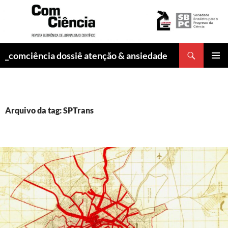
Pesquisar
_comciência dossiê atenção & ansiedade
PULAR
MENU
PARA
PRINCI
O
CONTEÚDO
Arquivo da tag: SPTrans