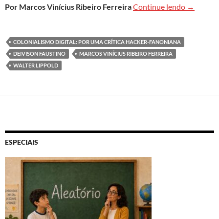
Coloniali
Por Marcos Vinícius Ribeiro Ferreira
Continue lendo
→
COLONIALISMO DIGITAL: POR UMA CRÍTICA HACKER-FANONIANA
DEIVISON FAUSTINO
MARCOS VINÍCIUS RIBEIRO FERREIRA
WALTER LIPPOLD
ESPECIAIS