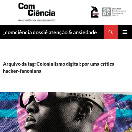
Pesquisar
_comciência dossiê atenção & ansiedade
PULAR
MENU
PARA
PRINCI
O
CONTEÚDO
Arquivo da tag: Colonialismo digital: por uma crítica
hacker-fanoniana