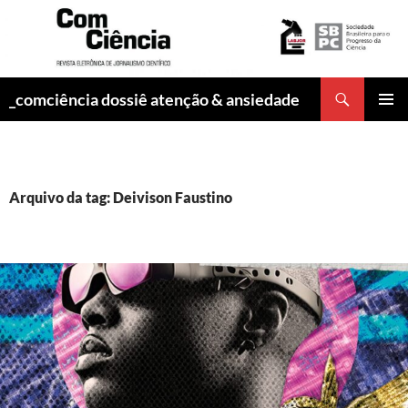
Pesquisar
_comciência dossiê atenção & ansiedade
PULAR
MENU
PARA
PRINCI
O
CONTEÚDO
Arquivo da tag: Deivison Faustino