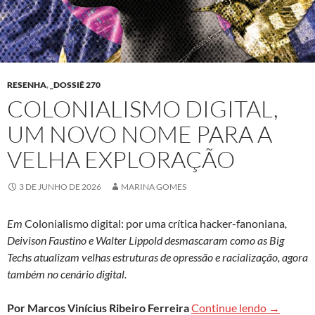
RESENHA
,
_DOSSIÊ 270
COLONIALISMO DIGITAL,
UM NOVO NOME PARA A
VELHA EXPLORAÇÃO
3 DE JUNHO DE 2026
MARINA GOMES
Em
Colonialismo digital: por uma crítica hacker-fanoniana
,
Deivison Faustino e Walter Lippold desmascaram como as Big
Techs atualizam velhas estruturas de opressão e racialização, agora
também no cenário digital.
Coloniali
Por Marcos Vinícius Ribeiro Ferreira
Continue lendo
→