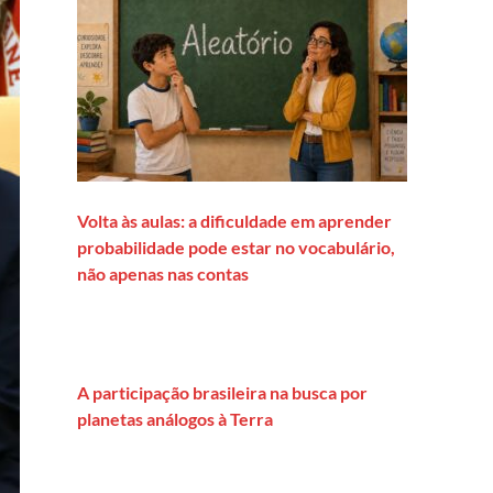
Volta às aulas: a dificuldade em aprender
probabilidade pode estar no vocabulário,
não apenas nas contas
A participação brasileira na busca por
planetas análogos à Terra