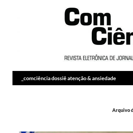
Pesquisar
_comciência dossiê atenção & ansiedade
Arquivo d