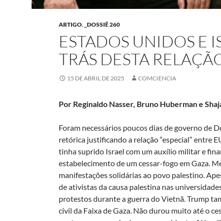
ARTIGO
,
_DOSSIÊ 260
ESTADOS UNIDOS E I
TRÁS DESTA RELAÇÃ
15 DE ABRIL DE 2025
COMCIENCIA
Por Reginaldo Nasser, Bruno Huberman e Sha
Foram necessários poucos dias de governo de 
retórica justificando a relação “especial” entre 
tinha suprido Israel com um auxílio militar e fi
estabelecimento de um cessar-fogo em Gaza. Me
manifestações solidárias ao povo palestino. Apes
de ativistas da causa palestina nas universidad
protestos durante a guerra do Vietnã. Trump 
civil da Faixa de Gaza. Não durou muito até o c