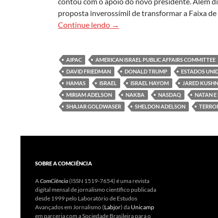
contou com o apoio do novo presidente. Além di
proposta inverossímil de transformar a Faixa d
Estados Unidos e Israel, o que es
Continue lendo
→
AIPAC
AMERICAN ISRAEL PUBLIC AFFAIRS COMMITTEE
DAVID FRIEDMAN
DONALD TRUMP
ESTADOS UNI
HAMAS
ISRAEL
ISRAEL HAYOM
JARED KUSH
MIRIAM ADELSON
NAKBA
NASDAQ
NATAN E
SHAJAR GOLDWASER
SHELDON ADELSON
TERRO
SOBRE A COMCIÊNCIA
A
ComCiência
(ISSN 1519-7654) é uma revista
digital mensal de jornalismo científico publicada
desde 1999 pelo Laboratório de Estudos
Avançados em Jornalismo (
Labjor
) da
Unicamp
em parceria com a Sociedade Brasileira para o