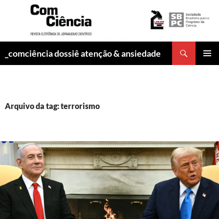
Pesquisar
_comciência dossiê atenção & ansiedade
PULAR
MENU
PARA
PRINCI
O
CONTEÚDO
Arquivo da tag: terrorismo