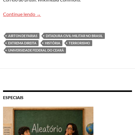
Violência em verde e amarelo: o terrorismo da e
Continue lendo
→
AIRTON DE FARIAS
DITADURA CIVIL-MILITAR NO BRASIL
EXTREMA DIREITA
HISTÓRIA
TERRORISMO
UNIVERSIDADE FEDERAL DO CEARÁ
ESPECIAIS