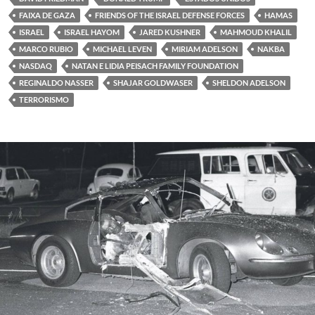
FAIXA DE GAZA
FRIENDS OF THE ISRAEL DEFENSE FORCES
HAMAS
ISRAEL
ISRAEL HAYOM
JARED KUSHNER
MAHMOUD KHALIL
MARCO RUBIO
MICHAEL LEVEN
MIRIAM ADELSON
NAKBA
NASDAQ
NATAN E LIDIA PEISACH FAMILY FOUNDATION
REGINALDO NASSER
SHAJAR GOLDWASER
SHELDON ADELSON
TERRORISMO