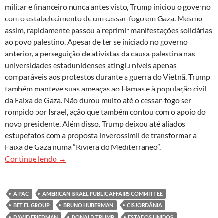
militar e financeiro nunca antes visto, Trump iniciou o governo
com o estabelecimento de um cessar-fogo em Gaza. Mesmo
assim, rapidamente passou a reprimir manifestações solidárias
ao povo palestino. Apesar de ter se iniciado no governo
anterior, a perseguição de ativistas da causa palestina nas
universidades estadunidenses atingiu níveis apenas
comparáveis aos protestos durante a guerra do Vietnã. Trump
também manteve suas ameaças ao Hamas e à população civil
da Faixa de Gaza. Não durou muito até o cessar-fogo ser
rompido por Israel, ação que também contou com o apoio do
novo presidente. Além disso, Trump deixou até aliados
estupefatos com a proposta inverossímil de transformar a
Faixa de Gaza numa “Riviera do Mediterrâneo”.
Estados Unidos e Israel, o que está por trás dest
Continue lendo
→
AIPAC
AMERICAN ISRAEL PUBLIC AFFAIRS COMMITTEE
BET EL GROUP
BRUNO HUBERMAN
CISJORDÂNIA
DAVID FRIEDMAN
DONALD TRUMP
ESTADOS UNIDOS