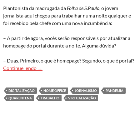
Plantonista da madrugada da
Folha de S.Paulo
, o jovem
jornalista aqui chegou para trabalhar numa noite qualquer e
foi recebido pela chefe com uma nova incumbência:
– A partir de agora, vocês serão responsáveis por atualizar a
homepage do portal durante a noite. Alguma dúvida?
– Duas. Primeiro, o que é homepage? Segundo, o que é portal?
De pandemia, quarentena, virtualização e home 
Continue lendo
→
DIGITALIZAÇÃO
HOME OFFICE
JORNALISMO
PANDEMIA
QUARENTENA
TRABALHO
VIRTUALIZAÇÃO