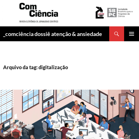
Pesquisar
_comciência dossiê atenção & ansiedade
PULAR
MENU
PARA
PRINCI
O
CONTEÚDO
Arquivo da tag: digitalização