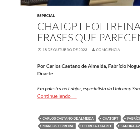
ESPECIAL
CHATGPT FOI TREIN
FRASES QUE PARECE
18 DE OUTUBRO DE 2023
COMCIENCIA
Por Carlos Caetano de Almeida, Fabrício Nogue
Duarte
Em palestra no Labjor, especialista da Unicamp San
ChatGPT foi treinado para const
Continue lendo
→
CARLOS CAETANO DE ALMEIDA
CHATGPT
FABRÍC
MARCOS FERREIRA
PEDRO A. DUARTE
SANDRA ÁV