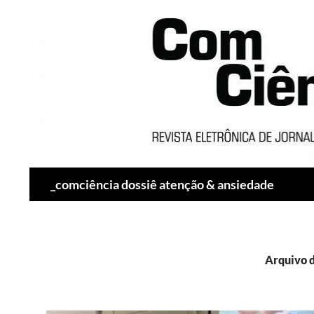
Pesquisar
_comciência dossiê atenção & ansiedade
Arquivo d