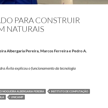
ADO PARA CONSTRUIR
M NATURAIS
ira Albergaria Pereira, Marcos Ferreira e Pedro A.
dra Ávila explicou o funcionamento da tecnologia
ruir frases que parecem naturais
IO NOGUEIRA ALBERGARIA PEREIRA
INSTITUTO DE COMPUTAÇÃO
ILA
UNICAMP