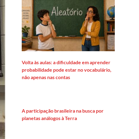
Volta às aulas: a dificuldade em aprender
probabilidade pode estar no vocabulário,
não apenas nas contas
A participação brasileira na busca por
planetas análogos à Terra