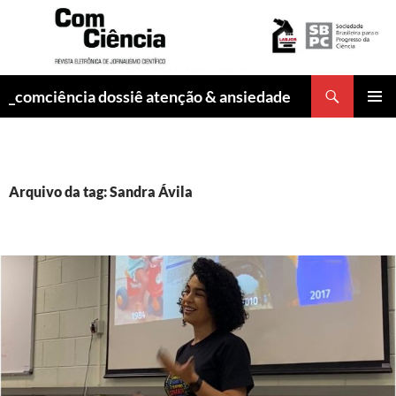
Pesquisar
_comciência dossiê atenção & ansiedade
PULAR
MENU
PARA
PRINCI
O
CONTEÚDO
Arquivo da tag: Sandra Ávila