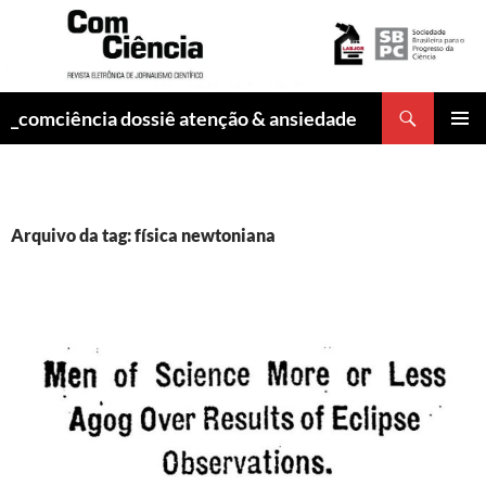
Pesquisar
_comciência dossiê atenção & ansiedade
PULAR
MENU
PARA
PRINCI
O
CONTEÚDO
Arquivo da tag: física newtoniana