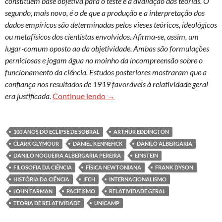
constituem base objetiva para o teste e a avaliação das teorias. O
segundo, mais novo, é o de que a produção e a interpretação dos
dados empíricos são determinadas pelos vieses teóricos, ideológicos
ou metafísicos dos cientistas envolvidos. Afirma-se, assim, um
lugar-comum oposto ao da objetividade. Ambas são formulações
perniciosas e jogam água no moinho da incompreensão sobre o
funcionamento da ciência. Estudos posteriores mostraram que a
confiança nos resultados de 1919 favoráveis à relatividade geral
O eclipse de 1919 e as disputas pe
era justificada.
Continue lendo
→
100 ANOS DO ECLIPSE DE SOBRAL
ARTHUR EDDINGTON
CLARK GLYMOUR
DANIEL KENNEFICK
DANILO ALBERGARIA
DANILO NOGUEIRA ALBERGARIA PEREIRA
EINSTEIN
FILOSOFIA DA CIÊNCIA
FÍSICA NEWTONIANA
FRANK DYSON
HISTÓRIA DA CIÊNCIA
IFCH
INTERNACIONALISMO
JOHN EARMAN
PACIFISMO
RELATIVIDADE GERAL
TEORIA DE RELATIVIDADE
UNICAMP