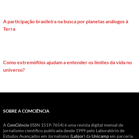
A participação brasileira na busca por planetas análogos à
Terra
Como extremófilos ajudam a entender os limites da vida no
universo?
SOBRE A COMCIÊNCIA
A
ComCiência
(ISSN 1519-7654) é uma revista digital mensal de
jornalismo científico publicada desde 1999 pelo Laboratório de
Estudos Avançados em Jornalismo (
Labjor
) da
Unicamp
em parceria