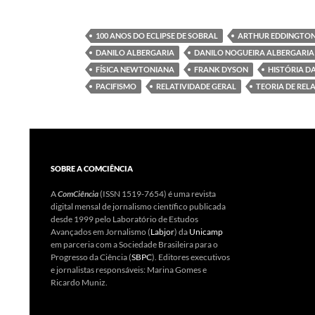
100 ANOS DO ECLIPSE DE SOBRAL
ARTHUR EDDINGTO
DANILO ALBERGARIA
DANILO NOGUEIRA ALBERGARIA
FÍSICA NEWTONIANA
FRANK DYSON
HISTÓRIA DA
PACIFISMO
RELATIVIDADE GERAL
TEORIA DE REL
SOBRE A COMCIÊNCIA
A
ComCiência
(ISSN 1519-7654) é uma revista
digital mensal de jornalismo científico publicada
desde 1999 pelo Laboratório de Estudos
Avançados em Jornalismo (
Labjor
) da
Unicamp
em parceria com a Sociedade Brasileira para o
Progresso da Ciência (
SBPC
). Editores executivos
e jornalistas responsáveis: Marina Gomes e
Ricardo Muniz.