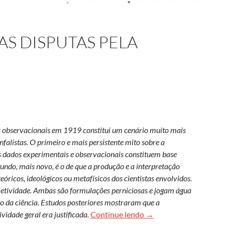
 AS DISPUTAS PELA
os observacionais em 1919 constitui um cenário muito mais
falistas. O primeiro e mais persistente mito sobre a
os dados experimentais e observacionais constituem base
egundo, mais novo, é o de que a produção e a interpretação
óricos, ideológicos ou metafísicos dos cientistas envolvidos.
etividade. Ambas são formulações perniciosas e jogam água
 da ciência. Estudos posteriores mostraram que a
O eclipse de 1919 e as 
vidade geral era justificada.
Continue lendo
→