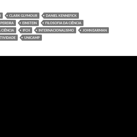
N
CLARK GLYMOUR
DANIEL KENNEFICK
 PEREIRA
EINSTEIN
FILOSOFIA DA CIÊNCIA
 CIÊNCIA
IFCH
INTERNACIONALISMO
JOHN EARMAN
ATIVIDADE
UNICAMP