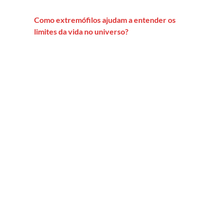
Como extremófilos ajudam a entender os
limites da vida no universo?
disputas pela ciência