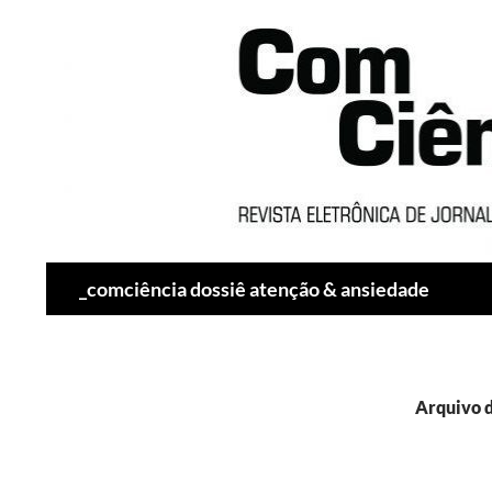
Pesquisar
_comciência dossiê atenção & ansiedade
Arquivo d