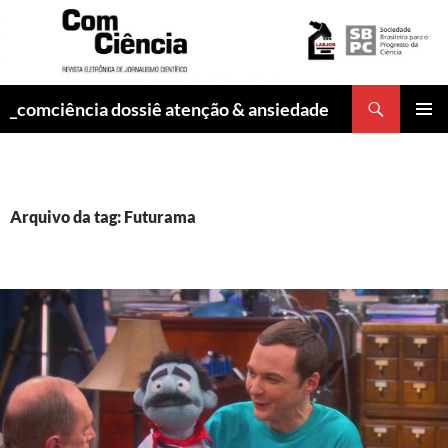
Pesquisar
_comciência dossiê atenção & ansiedade
PULAR
MENU
PARA
PRINCI
O
CONTEÚDO
Arquivo da tag: Futurama