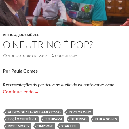
ARTIGO
,
_DOSSIÊ 211
O NEUTRINO É POP?
4 DE OUTUBRO DE 2019
COMCIENCIA
Por Paula Gomes
Representações da partícula no audiovisual norte-americano.
O neutrino é pop?
Continue lendo
→
AUDIOVISUAL NORTE-AMERICANO
DOCTOR WHO
FICÇÃO CIENTÍFICA
FUTURAMA
NEUTRINO
PAULA GOMES
RICK E MORTY
SIMPSONS
STAR TREK