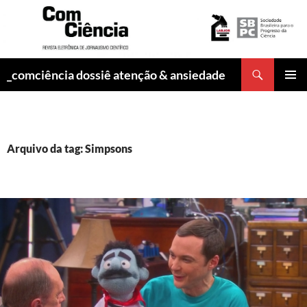
Pesquisar
_comciência dossiê atenção & ansiedade
PULAR
MENU
PARA
PRINCI
O
CONTEÚDO
Arquivo da tag: Simpsons