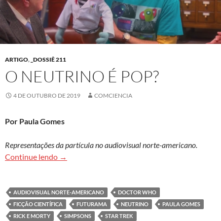
ARTIGO
,
_DOSSIÊ 211
O NEUTRINO É POP?
4 DE OUTUBRO DE 2019
COMCIENCIA
Por Paula Gomes
Representações da partícula no audiovisual norte-americano.
O neutrino é pop?
Continue lendo
→
AUDIOVISUAL NORTE-AMERICANO
DOCTOR WHO
FICÇÃO CIENTÍFICA
FUTURAMA
NEUTRINO
PAULA GOMES
RICK E MORTY
SIMPSONS
STAR TREK