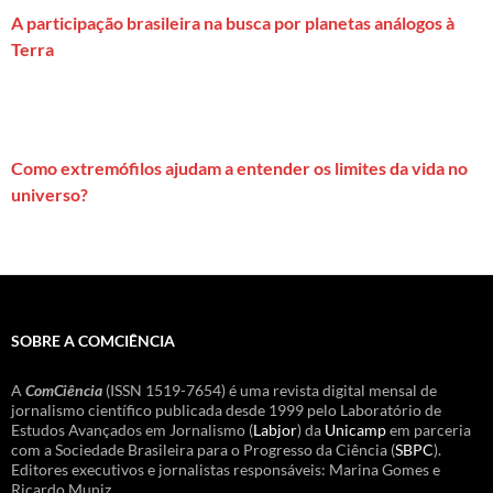
A participação brasileira na busca por planetas análogos à
Terra
Como extremófilos ajudam a entender os limites da vida no
universo?
SOBRE A COMCIÊNCIA
A
ComCiência
(ISSN 1519-7654) é uma revista digital mensal de
jornalismo científico publicada desde 1999 pelo Laboratório de
Estudos Avançados em Jornalismo (
Labjor
) da
Unicamp
em parceria
com a Sociedade Brasileira para o Progresso da Ciência (
SBPC
).
Editores executivos e jornalistas responsáveis: Marina Gomes e
Ricardo Muniz.