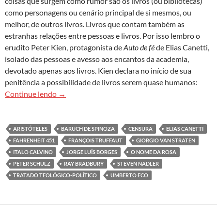
coisas que surgem como rumor são os livros (ou bibliotecas)
como personagens ou cenário principal de si mesmos, ou
melhor, de outros livros. Livros que contam também as
estranhas relações entre pessoas e livros. Por isso lembro o
erudito Peter Kien, protagonista de
Auto de fé
de Elias Canetti,
isolado das pessoas e avesso aos encantos da academia,
devotado apenas aos livros. Kien declara no início de sua
penitência a possibilidade de livros serem quase humanos:
Livros personagens de livros
Continue lendo
→
ARISTÓTELES
BARUCH DE SPINOZA
CENSURA
ELIAS CANETTI
FAHRENHEIT 451
FRANÇOIS TRUFFAUT
GIORGIO VAN STRATEN
ITALO CALVINO
JORGE LUÍS BORGES
O NOME DA ROSA
PETER SCHULZ
RAY BRADBURY
STEVEN NADLER
TRATADO TEOLÓGICO-POLÍTICO
UMBERTO ECO