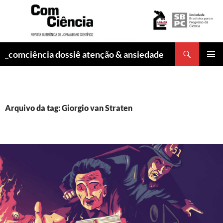
Pesquisar
_comciência dossiê atenção & ansiedade
PULAR
MENU
PARA
PRINCI
O
CONTEÚDO
Arquivo da tag: Giorgio van Straten