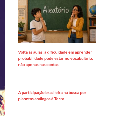
Volta às aulas: a dificuldade em aprender
probabilidade pode estar no vocabulário,
não apenas nas contas
A participação brasileira na busca por
planetas análogos à Terra