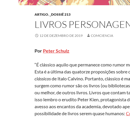
ARTIGO
,
_DOSSIÊ 213
LIVROS PERSONAGEN
12 DE DEZEMBRO DE 2019
COMCIENCIA
Por
Peter Schulz
“É clássico aquilo que permanece como rumor m
Esta é a última das quatorze proposições sobre 
clássicos
de Italo Calvino. Portanto, clássico é m
surgem como rumor são os livros (ou biblioteca
ou melhor, de outros livros. Livros que contam t
isso lembro o erudito Peter Kien, protagonista 
avesso aos encantos da academia, devotado apenas
possibilidade de livros serem quase humanos:
C