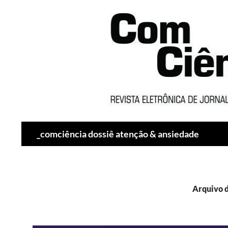
Pesquisar
_comciência dossiê atenção & ansiedade
Arquivo d