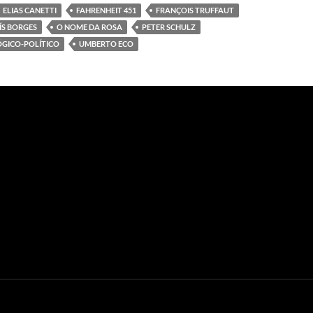
ELIAS CANETTI
FAHRENHEIT 451
FRANÇOIS TRUFFAUT
ÍS BORGES
O NOME DA ROSA
PETER SCHULZ
GICO-POLÍTICO
UMBERTO ECO