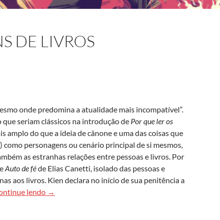
S DE LIVROS
esmo onde predomina a atualidade mais incompatível”.
o que seriam clássicos na introdução de
Por que ler os
ais amplo do que a ideia de cânone e uma das coisas que
s) como personagens ou cenário principal de si mesmos,
ambém as estranhas relações entre pessoas e livros. Por
de
Auto de fé
de Elias Canetti, isolado das pessoas e
 aos livros. Kien declara no início de sua penitência a
Livros personagens de livros
ontinue lendo
→