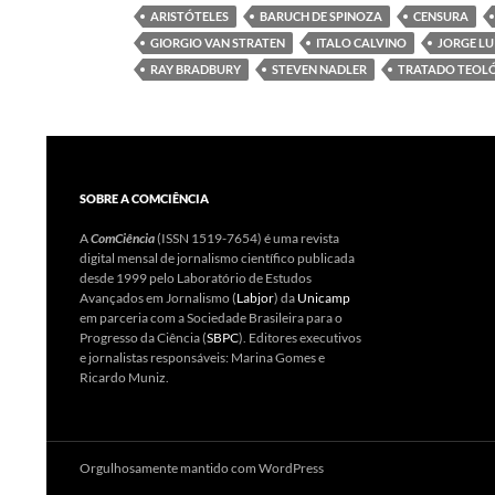
ARISTÓTELES
BARUCH DE SPINOZA
CENSURA
GIORGIO VAN STRATEN
ITALO CALVINO
JORGE LU
RAY BRADBURY
STEVEN NADLER
TRATADO TEOLÓ
SOBRE A COMCIÊNCIA
A
ComCiência
(ISSN 1519-7654) é uma revista
digital mensal de jornalismo científico publicada
desde 1999 pelo Laboratório de Estudos
Avançados em Jornalismo (
Labjor
) da
Unicamp
em parceria com a Sociedade Brasileira para o
Progresso da Ciência (
SBPC
). Editores executivos
e jornalistas responsáveis: Marina Gomes e
Ricardo Muniz.
Orgulhosamente mantido com WordPress