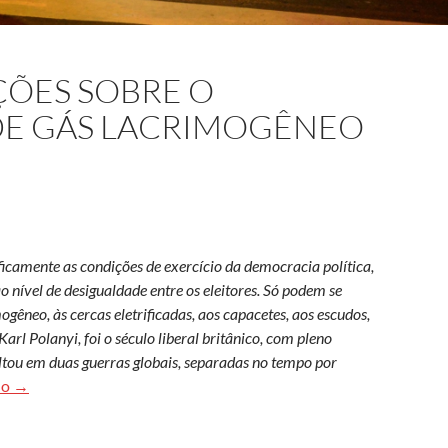
ÇÕES SOBRE O
E GÁS LACRIMOGÊNEO
icamente as condições de exercício da democracia política,
o nível de desigualdade entre os eleitores. Só podem se
gêneo, às cercas eletrificadas, aos capacetes, aos escudos,
arl Polanyi, foi o século liberal britânico, com pleno
ultou em duas guerras globais, separadas no tempo por
Breves considerações sobre o mercado futuro de gás lacrimogê
do
→