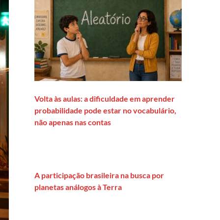
Volta às aulas: a dificuldade em aprender
probabilidade pode estar no vocabulário,
não apenas nas contas
A participação brasileira na busca por
planetas análogos à Terra