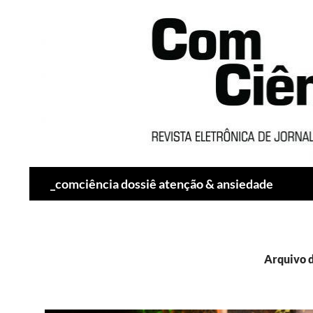
Pesquisar
_comciência dossiê atenção & ansiedade
Arquivo d