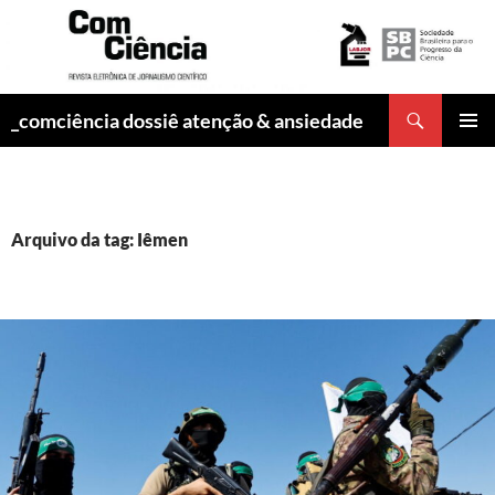
Pesquisar
_comciência dossiê atenção & ansiedade
PULAR
MENU
PARA
PRINCI
O
CONTEÚDO
Arquivo da tag: Iêmen