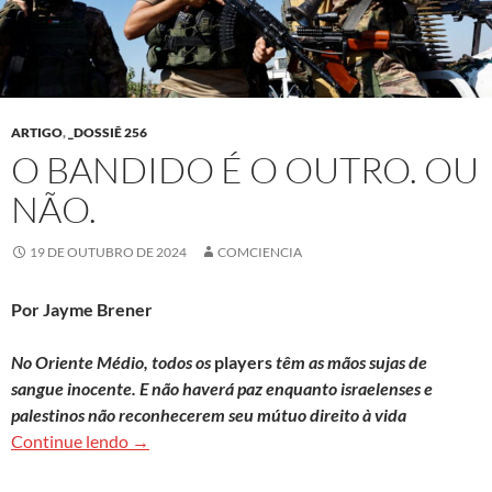
ARTIGO
,
_DOSSIÊ 256
O BANDIDO É O OUTRO. OU
NÃO.
19 DE OUTUBRO DE 2024
COMCIENCIA
Por Jayme Brener
No Oriente Médio, todos os
players
têm as mãos sujas de
sangue inocente. E não haverá paz enquanto israelenses e
palestinos não reconhecerem seu mútuo direito à vida
O bandido é o outro. Ou não.
Continue lendo
→