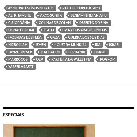
42 MIL PALESTINOS MORTOS
7 DE OUTUBRO DE 2023
ALI KHAMENEI
ARCO SUNITA
BENIAMIN NETANIAHU
CISJORDÂNIA
COLINAS DE GOLAN
DESERTO DO SINAI
DONALD TRUMP
EGITO
EMIRADOS ÁRABES UNIDOS
FAZENDAS DE SHEBA
GAZA
GUERRA DOS SEIS DIAS
HIZBOLLAH
IÊMEN
II GUERRA MUNDIAL
IRÃ
ISRAEL
JAYME BRENER
JERUSALÉM
JORDÂNIA
LÍBANO
MARROCOS
OLP
PARTILHA DA PALESTINA
POGROM
YASSER ARAFAT
ESPECIAIS