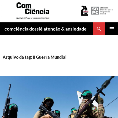
Pesquisar
_comciência dossiê atenção & ansiedade
PULAR
MENU
PARA
PRINCI
O
CONTEÚDO
Arquivo da tag: II Guerra Mundial