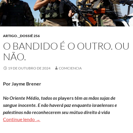
ARTIGO
,
_DOSSIÊ 256
O BANDIDO É O OUTRO. OU
NÃO.
19 DE OUTUBRO DE 2024
COMCIENCIA
Por Jayme Brener
No Oriente Médio, todos os
players
têm as mãos sujas de
sangue inocente. E não haverá paz enquanto israelenses e
palestinos não reconhecerem seu mútuo direito à vida
O bandido é o outro. Ou não.
Continue lendo
→