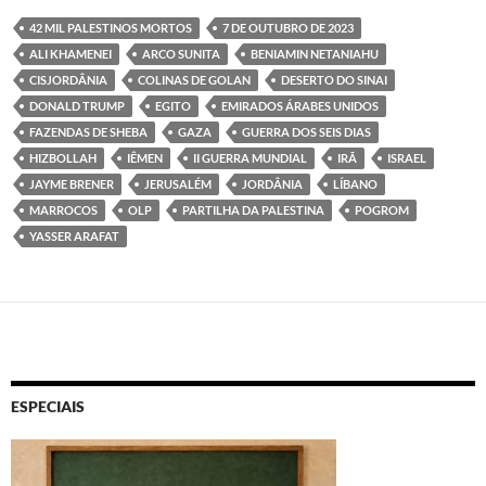
42 MIL PALESTINOS MORTOS
7 DE OUTUBRO DE 2023
ALI KHAMENEI
ARCO SUNITA
BENIAMIN NETANIAHU
CISJORDÂNIA
COLINAS DE GOLAN
DESERTO DO SINAI
DONALD TRUMP
EGITO
EMIRADOS ÁRABES UNIDOS
FAZENDAS DE SHEBA
GAZA
GUERRA DOS SEIS DIAS
HIZBOLLAH
IÊMEN
II GUERRA MUNDIAL
IRÃ
ISRAEL
JAYME BRENER
JERUSALÉM
JORDÂNIA
LÍBANO
MARROCOS
OLP
PARTILHA DA PALESTINA
POGROM
YASSER ARAFAT
ESPECIAIS