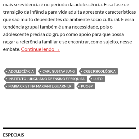
mais se evidencia é no período da adolescência. Essa fase de
transição da infância para vida adulta apresenta características
que são muito dependentes do ambiente sócio cultural. E essa
tendência grupal também é uma necessidade, pois o
adolescente precisa do grupo como apoio para que possa
negar a referência familiar e se encontrar, como sujeito, nesse
Entre lutos: a questão da morte na vida
embate.
Continue lendo
→
ADOLESCÊNCIA
CARL GUSTAV JUNG
CRISE PSICOLÓGICA
INSTITUTO JUNGUIANO DE ENSINO E PESQUISA
LUTO
MARIA CRISTINA MARIANTE GUARNIERI
PUC-SP
ESPECIAIS