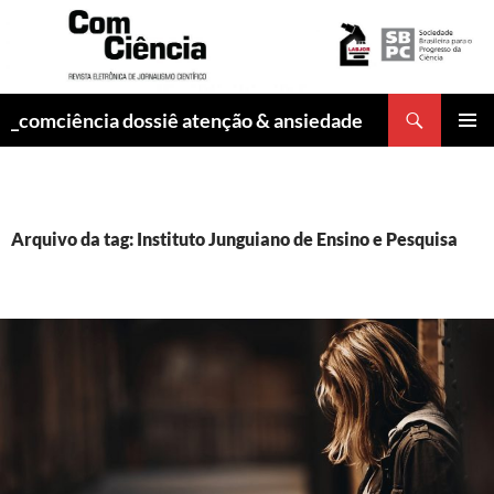
Pesquisar
_comciência dossiê atenção & ansiedade
PULAR
MENU
PARA
PRINCI
O
CONTEÚDO
Arquivo da tag: Instituto Junguiano de Ensino e Pesquisa