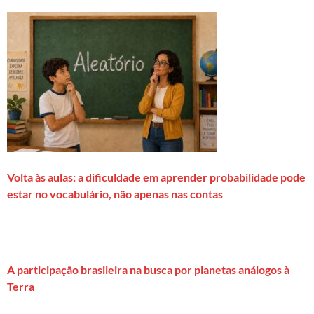
Volta às aulas: a dificuldade em aprender probabilidade pode
estar no vocabulário, não apenas nas contas
A participação brasileira na busca por planetas análogos à
Terra