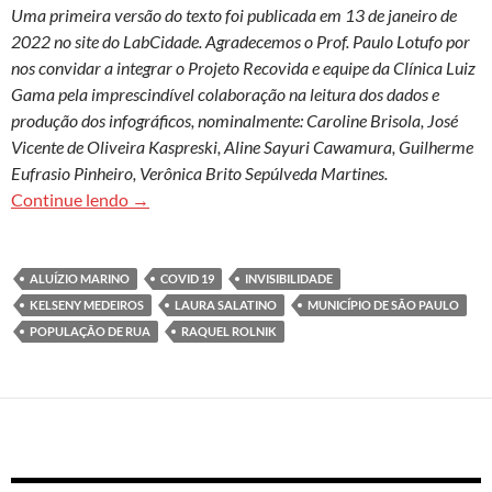
Uma primeira versão do texto foi publicada em 13 de janeiro de
2022 no site do LabCidade. Agradecemos o Prof. Paulo Lotufo por
nos convidar a integrar o Projeto Recovida e equipe da Clínica Luiz
Gama pela imprescindível colaboração na leitura dos dados e
produção dos infográficos, nominalmente: Caroline Brisola, José
Vicente de Oliveira Kaspreski, Aline Sayuri Cawamura, Guilherme
Eufrasio Pinheiro, Verônica Brito Sepúlveda Martines.
A invisibilidade da população de rua e de suas
Continue lendo
→
ALUÍZIO MARINO
COVID 19
INVISIBILIDADE
KELSENY MEDEIROS
LAURA SALATINO
MUNICÍPIO DE SÃO PAULO
POPULAÇÃO DE RUA
RAQUEL ROLNIK