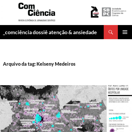
Pesquisar
_comciência dossiê atenção & ansiedade
PULAR
MENU
PARA
PRINCI
O
CONTEÚDO
Arquivo da tag: Kelseny Medeiros