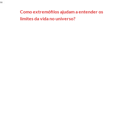
Como extremófilos ajudam a entender os
limites da vida no universo?
ípio de São Paulo