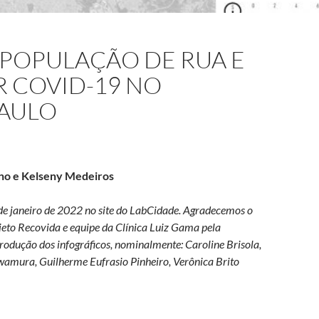
A POPULAÇÃO DE RUA E
R COVID-19 NO
PAULO
tino e Kelseny Medeiros
de janeiro de 2022 no site do LabCidade. Agradecemos o
ojeto Recovida e equipe da Clínica Luiz Gama pela
rodução dos infográficos, nominalmente: Caroline Brisola,
awamura, Guilherme Eufrasio Pinheiro, Verônica Brito
dade da população de rua e de suas mortes por COVID-19 no munic