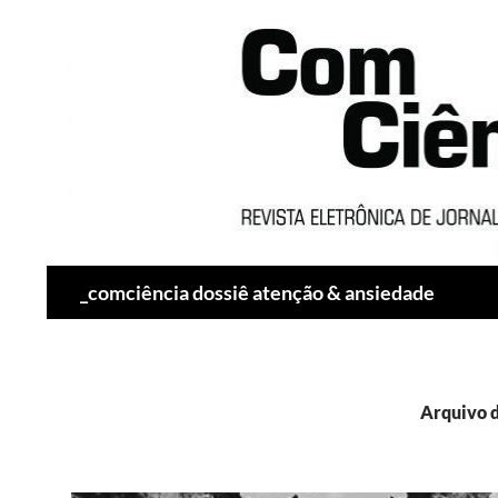
Pesquisar
_comciência dossiê atenção & ansiedade
Arquivo d