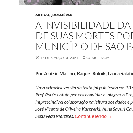
ARTIGO
,
_DOSSIÊ 250
A INVISIBILIDADE D
DE SUAS MORTES PO
MUNICÍPIO DE SÃO 
14 DE MARÇO DE 2024
COMCIENCIA
Por Aluízio Marino, Raquel Rolnik, Laura Sala
Uma primeira versão do texto foi publicada em 13 
Prof. Paulo Lotufo por nos convidar a integrar o Pr
imprescindível colaboração na leitura dos dados e p
José Vicente de Oliveira Kaspreski, Aline Sayuri C
A invisibili
Sepúlveda Martines.
Continue lendo
→