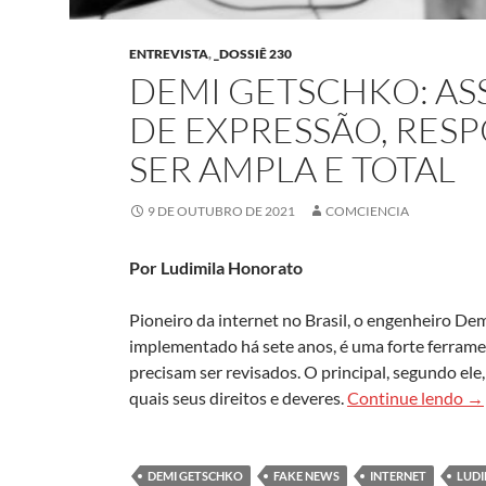
ENTREVISTA
,
_DOSSIÊ 230
DEMI GETSCHKO: AS
DE EXPRESSÃO, RES
SER AMPLA E TOTAL
9 DE OUTUBRO DE 2021
COMCIENCIA
Por Ludimila Honorato
Pioneiro da internet no Brasil, o engenheiro Dem
implementado há sete anos, é uma forte ferram
precisam ser revisados. O principal, segundo el
De
quais seus direitos e deveres.
Continue lendo
→
DEMI GETSCHKO
FAKE NEWS
INTERNET
LUD