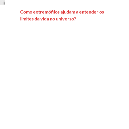
Como extremófilos ajudam a entender os
limites da vida no universo?
ade deve ser ampla e total