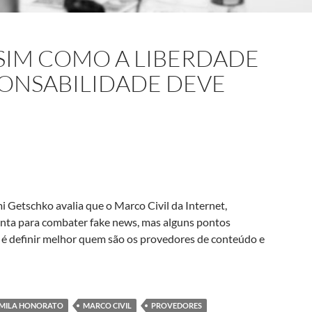
SIM COMO A LIBERDADE
PONSABILIDADE DEVE
i Getschko avalia que o Marco Civil da Internet,
enta para combater fake news, mas alguns pontos
e, é definir melhor quem são os provedores de conteúdo e
mi Getschko: Assim como a liberdade de expressão, responsabilid
IMILA HONORATO
MARCO CIVIL
PROVEDORES