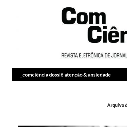
Pesquisar
_comciência dossiê atenção & ansiedade
Arquivo d