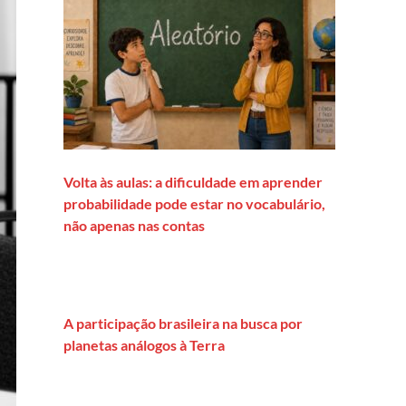
Volta às aulas: a dificuldade em aprender
probabilidade pode estar no vocabulário,
não apenas nas contas
A participação brasileira na busca por
planetas análogos à Terra