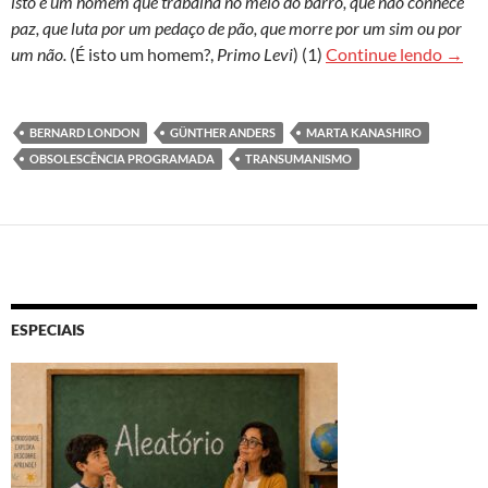
isto é um homem que trabalha no meio do barro, que não conhece
paz, que luta por um pedaço de pão, que morre por um sim ou por
Entre
um não.
(É isto um homem?,
Primo Levi
) (1)
Continue lendo
→
BERNARD LONDON
GÜNTHER ANDERS
MARTA KANASHIRO
OBSOLESCÊNCIA PROGRAMADA
TRANSUMANISMO
ESPECIAIS