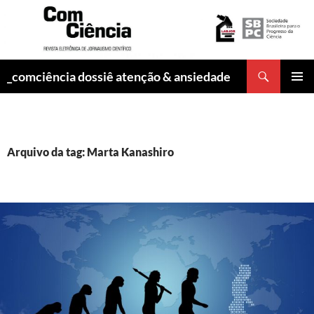
Pesquisar
_comciência dossiê atenção & ansiedade
PULAR
MENU
PARA
PRINCI
O
CONTEÚDO
Arquivo da tag: Marta Kanashiro