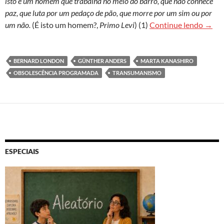
isto é um homem que trabalha no meio do barro, que não conhece
paz, que luta por um pedaço de pão, que morre por um sim ou por
Entre
um não.
(É isto um homem?,
Primo Levi
) (1)
Continue lendo
→
BERNARD LONDON
GÜNTHER ANDERS
MARTA KANASHIRO
OBSOLESCÊNCIA PROGRAMADA
TRANSUMANISMO
ESPECIAIS