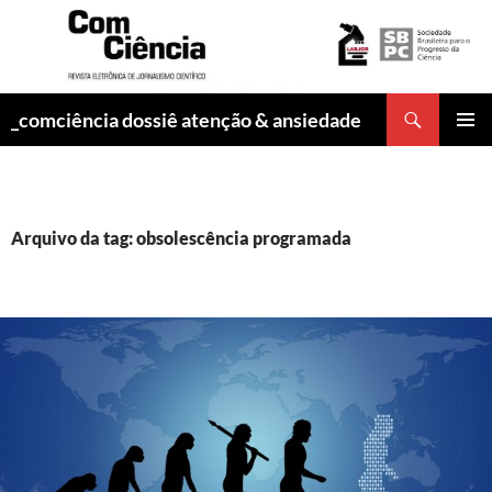
Pesquisar
_comciência dossiê atenção & ansiedade
PULAR
MENU
PARA
PRINCI
O
CONTEÚDO
Arquivo da tag: obsolescência programada