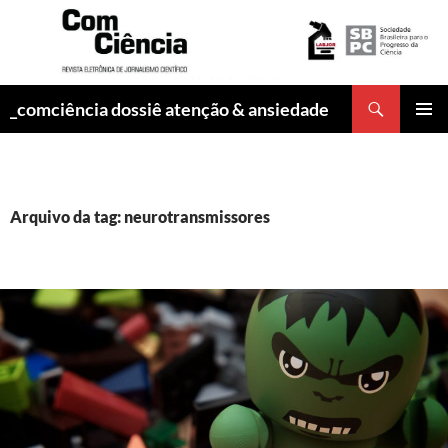
Pesquisar
_comciência dossiê atenção & ansiedade
PULAR
MENU
PARA
PRINCI
O
CONTEÚDO
Arquivo da tag: neurotransmissores