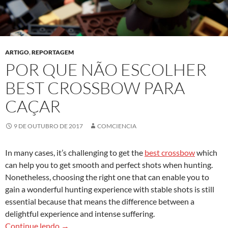
ARTIGO
,
REPORTAGEM
POR QUE NÃO ESCOLHER
BEST CROSSBOW PARA
CAÇAR
9 DE OUTUBRO DE 2017
COMCIENCIA
In many cases, it’s challenging to get the
best crossbow
which
can help you to get smooth and perfect shots when hunting.
Nonetheless, choosing the right one that can enable you to
gain a wonderful hunting experience with stable shots is still
essential because that means the difference between a
delightful experience and intense suffering.
Por que não escolher best crossbow para caçar
Continue lendo
→