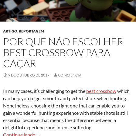
ARTIGO
,
REPORTAGEM
POR QUE NÃO ESCOLHER
BEST CROSSBOW PARA
CAÇAR
9 DE OUTUBRO DE 2017
COMCIENCIA
In many cases, it’s challenging to get the
best crossbow
which
can help you to get smooth and perfect shots when hunting.
Nonetheless, choosing the right one that can enable you to
gain a wonderful hunting experience with stable shots is still
essential because that means the difference between a
delightful experience and intense suffering.
Por que não escolher best crossbow para caçar
Continue lendo
→