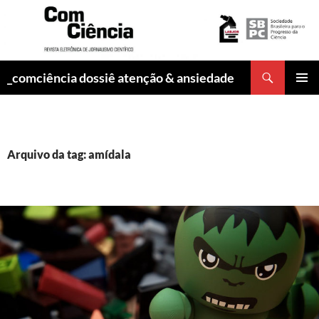
Pesquisar
_comciência dossiê atenção & ansiedade
PULAR
MENU
PARA
PRINCI
O
CONTEÚDO
Arquivo da tag: amídala