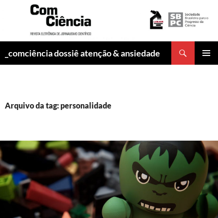
Pesquisar
_comciência dossiê atenção & ansiedade
PULAR
MENU
PARA
PRINCI
O
CONTEÚDO
Arquivo da tag: personalidade