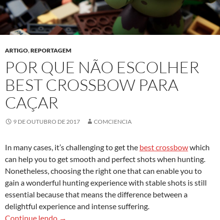
ARTIGO
,
REPORTAGEM
POR QUE NÃO ESCOLHER
BEST CROSSBOW PARA
CAÇAR
9 DE OUTUBRO DE 2017
COMCIENCIA
In many cases, it’s challenging to get the
best crossbow
which
can help you to get smooth and perfect shots when hunting.
Nonetheless, choosing the right one that can enable you to
gain a wonderful hunting experience with stable shots is still
essential because that means the difference between a
delightful experience and intense suffering.
Por que não escolher best crossbow para caçar
Continue lendo
→