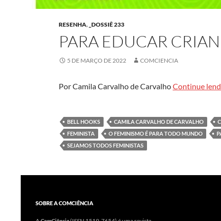
RESENHA
,
_DOSSIÊ 233
PARA EDUCAR CRIAN
5 DE MARÇO DE 2022
COMCIENCIA
Por Camila Carvalho de Carvalho
Continue len
BELL HOOKS
CAMILA CARVALHO DE CARVALHO
C
FEMINISTA
O FEMINISMO É PARA TODO MUNDO
P
SEJAMOS TODOS FEMINISTAS
SOBRE A COMCIÊNCIA
A
ComCiência
(ISSN 1519-7654) é uma revista