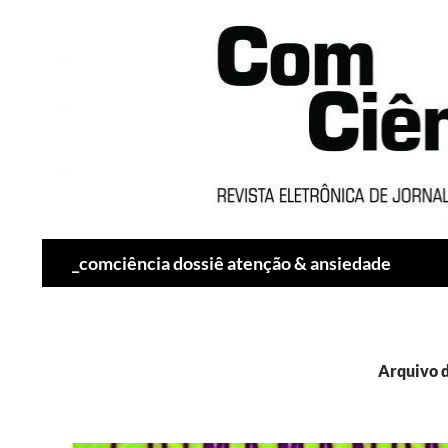
Pesquisar
_comciência dossiê atenção & ansiedade
Arquivo d