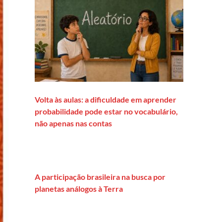
Volta às aulas: a dificuldade em aprender
probabilidade pode estar no vocabulário,
não apenas nas contas
A participação brasileira na busca por
planetas análogos à Terra