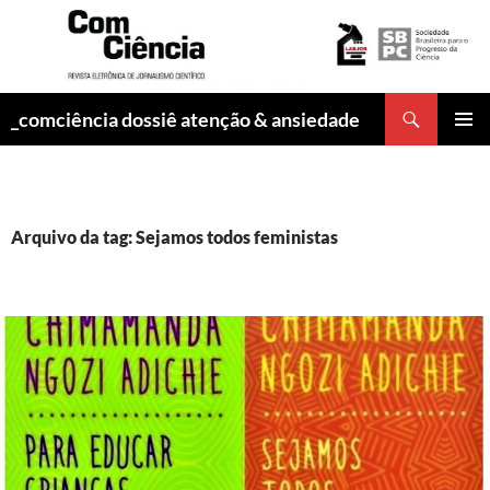
Pesquisar
_comciência dossiê atenção & ansiedade
PULAR
MENU
PARA
PRINCI
O
CONTEÚDO
Arquivo da tag: Sejamos todos feministas