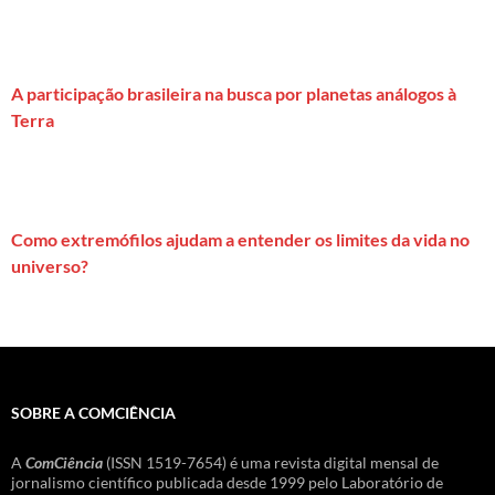
A participação brasileira na busca por planetas análogos à
Terra
Como extremófilos ajudam a entender os limites da vida no
universo?
SOBRE A COMCIÊNCIA
A
ComCiência
(ISSN 1519-7654) é uma revista digital mensal de
jornalismo científico publicada desde 1999 pelo Laboratório de