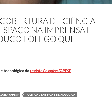
 COBERTURA DE CIÊNCIA
ESPAÇO NA IMPRENSA E
OUCO FÔLEGO QUE
a e tecnológica da
revista
Pesquisa FAPESP
 ciência nunca teve muito espaço na imprensa e vem perdendo o p
QUISA FAPESP
POLÍTICA CIENTÍFICA E TECNOLÓGICA