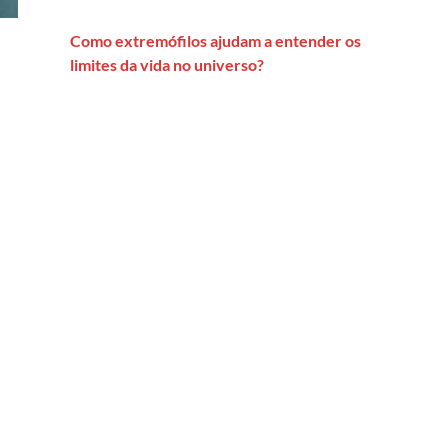
Como extremófilos ajudam a entender os
limites da vida no universo?
ouco fôlego que tinha