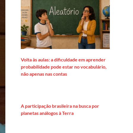
Volta às aulas: a dificuldade em aprender
probabilidade pode estar no vocabulário,
não apenas nas contas
A participação brasileira na busca por
planetas análogos à Terra