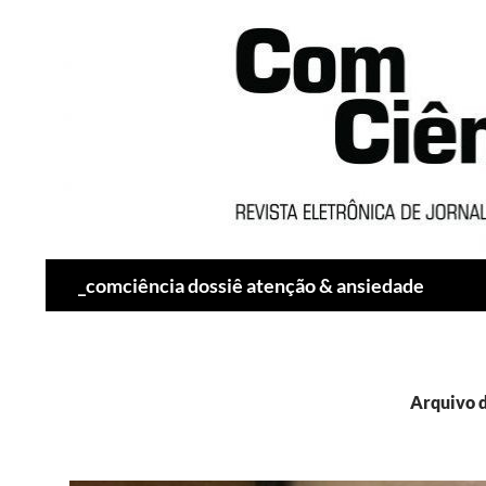
Pesquisar
_comciência dossiê atenção & ansiedade
Arquivo da