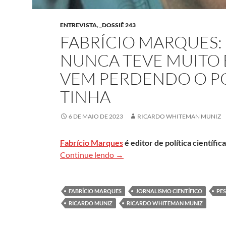
ENTREVISTA
,
_DOSSIÊ 243
FABRÍCIO MARQUES:
NUNCA TEVE MUITO 
VEM PERDENDO O P
TINHA
6 DE MAIO DE 2023
RICARDO WHITEMAN MUNIZ
Fabrício Marques
é editor de política científic
Fabrício Marques: Cobertura de
Continue lendo
→
FABRÍCIO MARQUES
JORNALISMO CIENTÍFICO
PES
RICARDO MUNIZ
RICARDO WHITEMAN MUNIZ