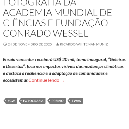
FOTOGRAFIA DA
ACADEMIA MUNDIAL DE
CIÊNCIAS E FUNDAÇÃO
CONRADO WESSEL
24 DE NOVEMBRO DE 2025
RICARDO WHITEMAN MUNIZ
Ensaio vencedor receberá US$ 20 mil; tema inaugural, “Geleiras
e Desertos”, foca nos impactos visíveis das mudanças climáticas
e destaca a resiliência e a adaptação de comunidades e
Abertas as inscrições para prêmio
ecossistemas
Continue lendo
→
FCW
FOTOGRAFIA
PRÊMIO
TWAS