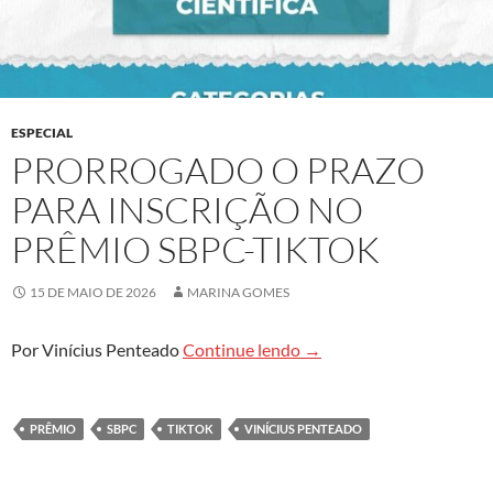
ESPECIAL
PRORROGADO O PRAZO
PARA INSCRIÇÃO NO
PRÊMIO SBPC-TIKTOK
15 DE MAIO DE 2026
MARINA GOMES
Prorrogado o prazo para 
Por Vinícius Penteado
Continue lendo
→
PRÊMIO
SBPC
TIKTOK
VINÍCIUS PENTEADO