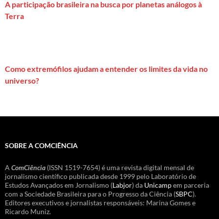
A participação brasileira na busca por planetas análogos à
Terra
Como extremófilos ajudam a entender os limites da vida no
universo?
SOBRE A COMCIÊNCIA
A
ComCiência
(ISSN 1519-7654) é uma revista digital mensal de
jornalismo científico publicada desde 1999 pelo Laboratório de
Estudos Avançados em Jornalismo (
Labjor
) da
Unicamp
em parceria
com a Sociedade Brasileira para o Progresso da Ciência (
SBPC
).
Editores executivos e jornalistas responsáveis: Marina Gomes e
Ricardo Muniz.