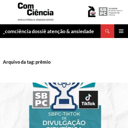
Pesquisar
_comciência dossiê atenção & ansiedade
PULAR
MENU
PARA
PRINCI
O
CONTEÚDO
Arquivo da tag: prêmio