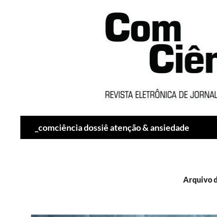
Pesquisar
_comciência dossiê atenção & ansiedade
Arquivo 