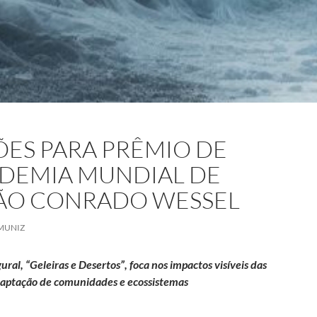
ÕES PARA PRÊMIO DE
ADEMIA MUNDIAL DE
ÇÃO CONRADO WESSEL
MUNIZ
al, “Geleiras e Desertos”, foca nos impactos visíveis das
adaptação de comunidades e ecossistemas
mio de fotografia da Academia Mundial de Ciências e Fundação Co