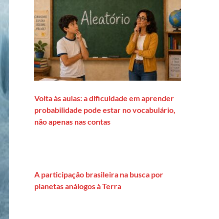
Volta às aulas: a dificuldade em aprender
probabilidade pode estar no vocabulário,
não apenas nas contas
A participação brasileira na busca por
planetas análogos à Terra