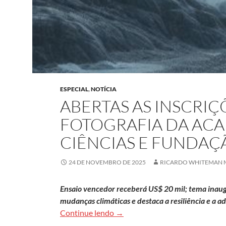
ESPECIAL
,
NOTÍCIA
ABERTAS AS INSCRIÇ
FOTOGRAFIA DA AC
CIÊNCIAS E FUNDA
24 DE NOVEMBRO DE 2025
RICARDO WHITEMAN 
Ensaio vencedor receberá US$ 20 mil; tema inaugur
mudanças climáticas e destaca a resiliência e a 
Abertas as inscrições para prê
Continue lendo
→