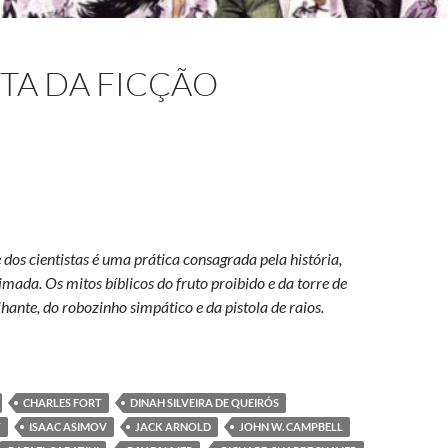
TA DA FICÇÃO
e dos cientistas é uma prática consagrada pela história,
mada. Os mitos bíblicos do fruto proibido e da torre de
lhante, do robozinho simpático e da pistola de raios.
entífica
CHARLES FORT
DINAH SILVEIRA DE QUEIRÓS
T
ISAAC ASIMOV
JACK ARNOLD
JOHN W. CAMPBELL