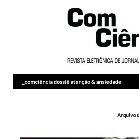
Pesquisar
_comciência dossiê atenção & ansiedade
Arquivo d