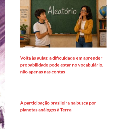
Volta às aulas: a dificuldade em aprender
probabilidade pode estar no vocabulário,
não apenas nas contas
A participação brasileira na busca por
planetas análogos à Terra