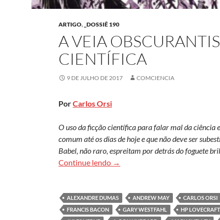
ARTIGO
,
_DOSSIÊ 190
A VEIA OBSCURANTIS
CIENTÍFICA
9 DE JULHO DE 2017
COMCIENCIA
Por
Carlos Orsi
O uso da ficção científica para falar mal da ciência 
comum até os dias de hoje e que não deve ser subesti
Babel, não raro, espreitam por detrás do foguete bri
A veia obscurantista da ficção ci
Continue lendo
→
ALEXANDRE DUMAS
ANDREW MAY
CARLOS ORSI
FRANCIS BACON
GARY WESTFAHL
HP LOVECRAF