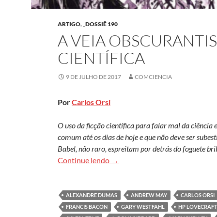
ARTIGO
,
_DOSSIÊ 190
A VEIA OBSCURANTIS
CIENTÍFICA
9 DE JULHO DE 2017
COMCIENCIA
Por
Carlos Orsi
O uso da ficção científica para falar mal da ciência 
comum até os dias de hoje e que não deve ser subesti
Babel, não raro, espreitam por detrás do foguete bri
A veia obscurantista da ficção ci
Continue lendo
→
ALEXANDRE DUMAS
ANDREW MAY
CARLOS ORSI
FRANCIS BACON
GARY WESTFAHL
HP LOVECRAF