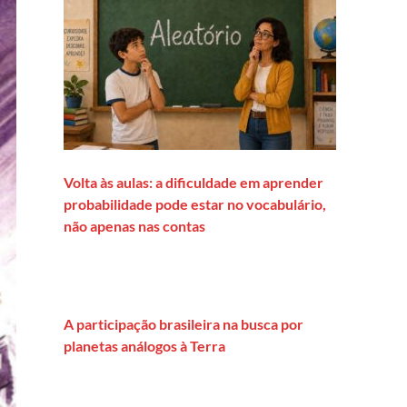
Volta às aulas: a dificuldade em aprender
probabilidade pode estar no vocabulário,
não apenas nas contas
A participação brasileira na busca por
planetas análogos à Terra