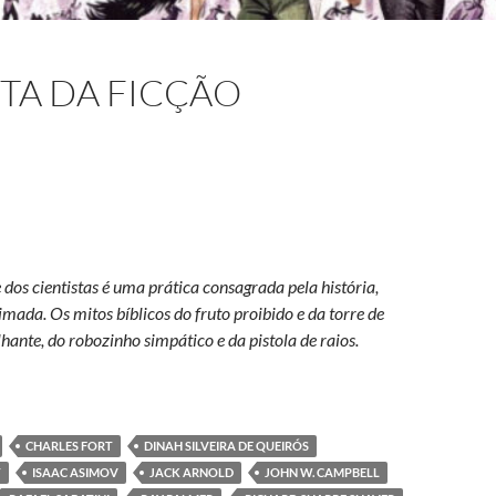
TA DA FICÇÃO
e dos cientistas é uma prática consagrada pela história,
mada. Os mitos bíblicos do fruto proibido e da torre de
lhante, do robozinho simpático e da pistola de raios.
entífica
CHARLES FORT
DINAH SILVEIRA DE QUEIRÓS
T
ISAAC ASIMOV
JACK ARNOLD
JOHN W. CAMPBELL