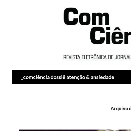
Pesquisar
_comciência dossiê atenção & ansiedade
Arquivo d