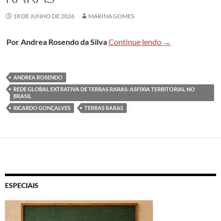
18 DE JUNHO DE 2026
MARINA GOMES
Obra aponta risco
Por Andrea Rosendo da Silva
Continue lendo
→
ANDREA ROSENDO
REDE GLOBAL EXTRATIVA DE TERRAS RARAS: ASFIXIA TERRITORIAL NO
BRASIL
RICARDO GONÇALVES
TERRAS RARAS
ESPECIAIS