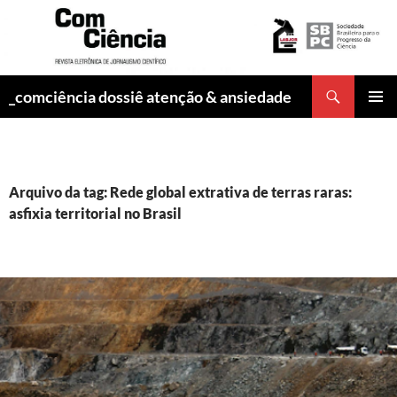
Pesquisar
_comciência dossiê atenção & ansiedade
PULAR
MENU
PARA
PRINCI
O
CONTEÚDO
Arquivo da tag: Rede global extrativa de terras raras:
asfixia territorial no Brasil