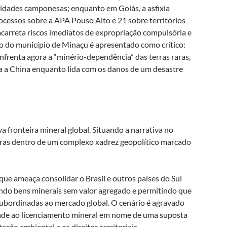
dades camponesas; enquanto em Goiás, a asfixia
processos sobre a APA Pouso Alto e 21 sobre territórios
carreta riscos imediatos de expropriação compulsória e
so do município de Minaçu é apresentado como crítico:
nfrenta agora a “minério-dependência” das terras raras,
 a China enquanto lida com os danos de um desastre
a fronteira mineral global. Situando a narrativa no
raras dentro de um complexo xadrez geopolítico marcado
e ameaça consolidar o Brasil e outros países do Sul
tando bens minerais sem valor agregado e permitindo que
ubordinadas ao mercado global. O cenário é agravado
dade ao licenciamento mineral em nome de uma suposta
teção ambiental e os direitos territoriais.