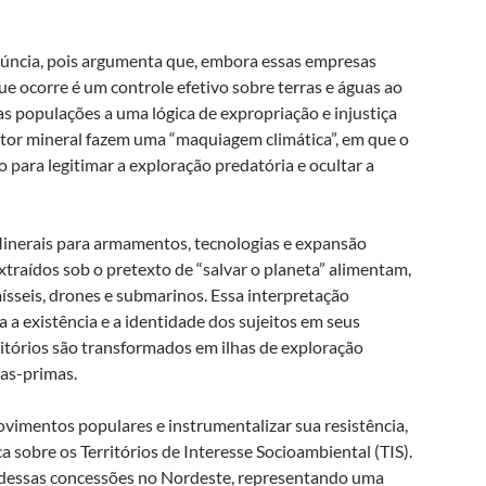
úncia, pois argumenta que, embora essas empresas
ue ocorre é um controle efetivo sobre terras e águas ao
as populações a uma lógica de expropriação e injustiça
etor mineral fazem uma “maquiagem climática”, em que o
 para legitimar a exploração predatória e ocultar a
Minerais para armamentos, tecnologias e expansão
xtraídos sob o pretexto de “salvar o planeta” alimentam,
mísseis, drones e submarinos. Essa interpretação
a a existência e a identidade dos sujeitos em seus
ritórios são transformados em ilhas de exploração
as-primas.
vimentos populares e instrumentalizar sua resistência,
 sobre os Territórios de Interesse Socioambiental (TIS).
e dessas concessões no Nordeste, representando uma