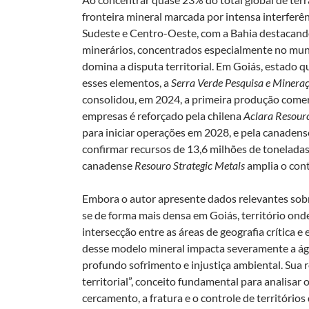
fronteira mineral marcada por intensa interferê
Sudeste e Centro-Oeste, com a Bahia destacando
minerários, concentrados especialmente no muni
domina a disputa territorial. Em Goiás, estado q
esses elementos, a
Serra Verde Pesquisa e Minera
consolidou, em 2024, a primeira produção comer
empresas é reforçado pela chilena
Aclara Resour
para iniciar operações em 2028, e pela canaden
confirmar recursos de 13,6 milhões de tonelada
canadense
Resouro Strategic Metals
amplia o cont
Embora o autor apresente dados relevantes sobre
se de forma mais densa em Goiás, território on
intersecção entre as áreas de geografia crítica e
desse modelo mineral impacta severamente a ág
profundo sofrimento e injustiça ambiental. Sua r
territorial”, conceito fundamental para analisar 
cercamento, a fratura e o controle de territóri