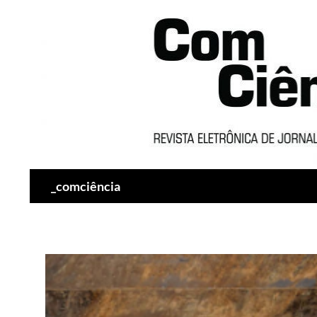
Pesquisar
_comciência