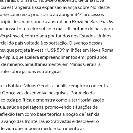
ncia estrangeira. Essa expansão avança sobre Nordeste,
-se como eixo prioritário ao abrigar 844 processos
cípio de Jequié, onde a australiana
Brazilian Rare Earths
ue possui o terceiro subsolo mais disputado do país para
ção (Minaçu)
, controlada por fundos dos Estados Unidos,
cial do país voltada à exportação. O avanço dessas
ces
, que projeta investir US$ 599 milhões em Nova Roma
se
Appia
, que acelera empreendimentos em Iporá após
s de minério. Simultaneamente, em Minas Gerais, a
role sobre jazidas estratégicas.
 a Bahia e Minas Gerais, a análise empírica concentra-
de Gonçalves desenvolve pesquisas. Por meio da
 ecologia política, demonstra como a territorialização
ua, saúde e paisagens, promovendo situações de
eflexão tem como base teórica a noção de “asfixia
o avanço das fronteiras extrativistas e descrever o
os de vida que impõem medo e sofrimento às