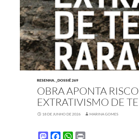
RESENHA
,
_DOSSIÊ 269
OBRA APONTA RISCO
EXTRATIVISMO DE T
18 DE JUNHO DE 2026
MARINA GOMES
M
F
W
P