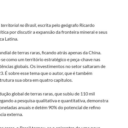
 territorial no Brasil
, escrita pelo geógrafo Ricardo
tica por discutir a expansão da fronteira mineral e seus
ca Latina.
dial de terras raras, ficando atrás apenas da China.
-se como um território estratégico e peça-chave nas
tências globais. Os investimentos no setor saltaram de
3. É sobre esse tema que o autor, que é também
trutura sua obra em quatro capítulos.
dução global de terras raras, que subiu de 110 mil
ando a pesquisa qualitativa e quantitativa, demonstra
oneladas anuais e detém 90% do potencial de refino
cia externa.
as raras, o Brasil tornou-se o epicentro de uma nova