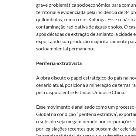
grave problemática socioeconômica para comuni
territorial é evidenciada pela incidência de 34 
quilombolas, como o dos Kalunga. Esse cenário a
contaminação radioativa de águas e solos. O ca
após décadas de extração de amianto, a cidade e
exportando sua produção majoritariamente para
socioambiental permanente.
Periferia extrativista
A obra discute o papel estratégico do país na nov
cenário atual, posiciona a mineração de terras 
pela disputa entre Estados Unidos e China.
Esse movimento é analisado como um processo qu
Global na condição “periferia extrativa”, expor
o subsolo seja megaminerado por corporações s
por legislações recentes que buscam dar celeri
“excepcionalidade” do setor, o que fragiliza a pro