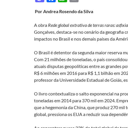
as
ac
h
ri
Por Andrea Rosendo da Silva
to
e
at
nt
d
b
s
A obra
Rede global extrativa de terras raras: asfixia
o
o
A
Gonçalves, destaca-se no cenário da geografia crí
impactos no Brasil e nos demais países da Améri
n
o
p
k
p
O Brasil é detentor da segunda maior reserva mun
Com 21 milhões de toneladas, o país consolidou
atuais disputas geopolíticas entre as grandes po
R$ 6 milhões em 2016 para R$ 1,1 bilhão em 202
professor da Universidade Estadual de Goiás, es
O livro contextualiza o salto exponencial na pro
toneladas em 2014 para 370 mil em 2024. Empreg
que a hegemonia da China, que produz 270 mil t
global, pressiona os EUA a reduzir sua dependên
Ao concentrar quase 23% do total global de terr