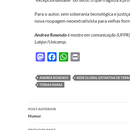
Para o autor, sem soberania tecnológica e justiç
nova roupagem neoextrativista para velhas forma
Andrea Rosendo
é mestre em comunicação (UFPR) e
Labjor/Unicamp.
M
F
W
P
as
ac
h
ri
to
e
at
nt
ANDREA ROSENDO
REDE GLOBAL EXTRATIVA DE TERRA
d
b
s
TERRAS RARAS
o
o
A
n
o
p
Navegação
POST ANTERIOR
k
p
de
Humor
posts
PRÓXIMO POST