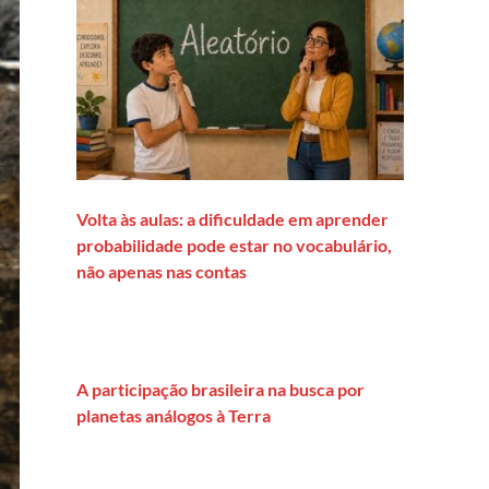
Volta às aulas: a dificuldade em aprender
probabilidade pode estar no vocabulário,
não apenas nas contas
A participação brasileira na busca por
planetas análogos à Terra