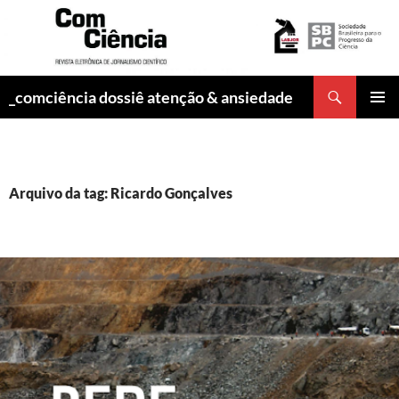
Pesquisar
_comciência dossiê atenção & ansiedade
PULAR
MENU
PARA
PRINCI
O
CONTEÚDO
Arquivo da tag: Ricardo Gonçalves