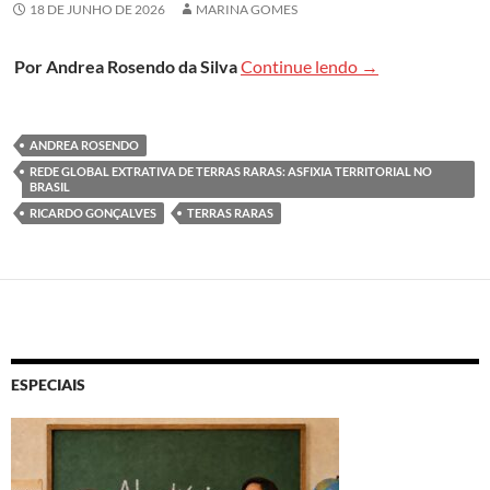
18 DE JUNHO DE 2026
MARINA GOMES
Obra aponta risco
Por Andrea Rosendo da Silva
Continue lendo
→
ANDREA ROSENDO
REDE GLOBAL EXTRATIVA DE TERRAS RARAS: ASFIXIA TERRITORIAL NO
BRASIL
RICARDO GONÇALVES
TERRAS RARAS
ESPECIAIS