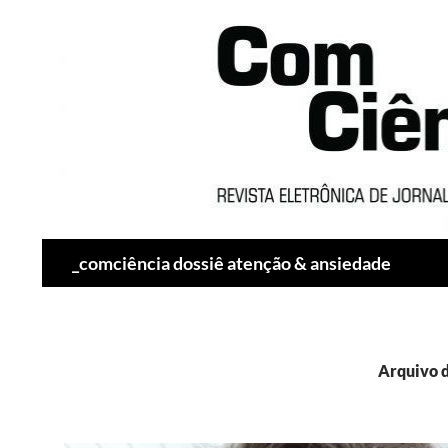
Pesquisar
_comciência dossiê atenção & ansiedade
Arquivo 