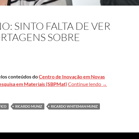
: SINTO FALTA DE VER
ORTAGENS SOBRE
pelos conteúdos do
Centro de Inovação em Novas
Verónica Savignan
Pesquisa em Materiais (SBPMat)
Continue lendo
→
FICO
RICARDO MUNIZ
RICARDO WHITEMAN MUNIZ