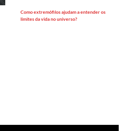
Como extremófilos ajudam a entender os
limites da vida no universo?
o: Sinto falta de ver mais grandes reportagens sobre ciência