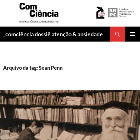
Pesquisar
_comciência dossiê atenção & ansiedade
PULAR
MENU
PARA
PRINCI
O
CONTEÚDO
Arquivo da tag: Sean Penn