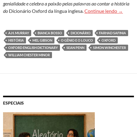
genialidade e celebra a paixão pelas palavras ao contar a história
A curiosa
do
Dicionário Oxford da língua inglesa.
Continue lendo
→
A.H. MURRAY
BIANCA BOSSO
DICIONÁRIO
FARHAD SAFINIA
HISTÓRIA
MEL GIBSON
O GÊNIO E O LOUCO
OXFORD
OXFORD ENGLISH DICTIONARY
SEAN PENN
SIMON WINCHESTER
WILLIAM CHESTER MINOR
ESPECIAIS