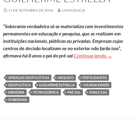
17 DE SETEMBRO DE 2014
COMCIENCIA
“Soberania verdadeira só se materializa com investimentos
permanentes em educação e pesquisa, que se realizam em
instituições nacionais, públicas ou privadas. Empresas cujos
centros de decisão localizam-se no exterior não farão isso”,
ARQUIVO (2014)
afirmava há 8 anos o pai do pré-sal
Continue lendo
→
AMEAÇAS GEOPOLÍTICAS
ARQUIVO
FERTILIZANTES
GEOPOLÍTICA
GUILHERME ESTRELLA
JULIANA EWERS
MEMÓRIA
PETROQUÍMICA
PRÉ-SAL
SHALE GAS
SOBERANIA