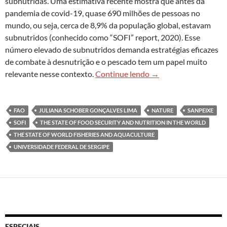
subnutridas. Uma estimativa recente mostra que antes da
pandemia de covid-19, quase 690 milhões de pessoas no
mundo, ou seja, cerca de 8,9% da população global, estavam
subnutridos (conhecido como “SOFI” report, 2020). Esse
número elevado de subnutridos demanda estratégias eficazes
de combate à desnutrição e o pescado tem um papel muito
O pescado e a seguran
relevante nesse contexto.
Continue lendo
→
FAO
JULIANA SCHOBER GONÇALVES LIMA
NATURE
SANPEIXE
SOFI
THE STATE OF FOOD SECURITY AND NUTRITION IN THE WORLD
THE STATE OF WORLD FISHERIES AND AQUACULTURE
UNIVERSIDADE FEDERAL DE SERGIPE
ESPECIAIS