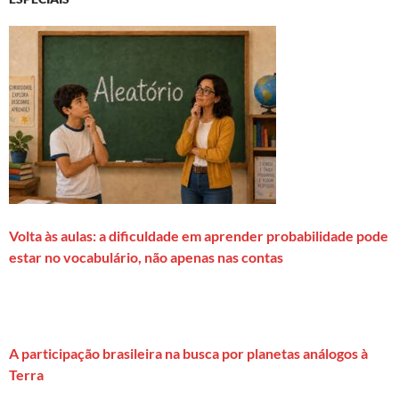
Volta às aulas: a dificuldade em aprender probabilidade pode
estar no vocabulário, não apenas nas contas
A participação brasileira na busca por planetas análogos à
Terra