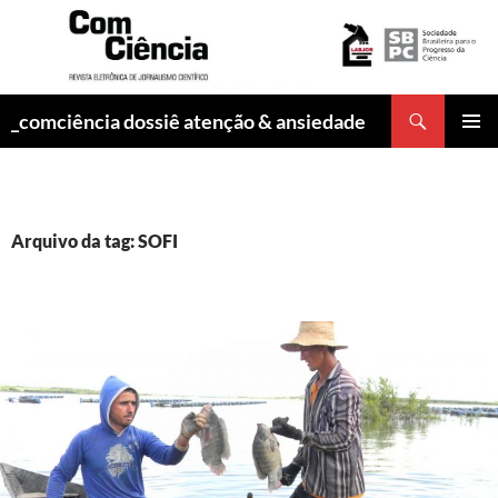
Pesquisar
_comciência dossiê atenção & ansiedade
PULAR
MENU
PARA
PRINCI
O
CONTEÚDO
Arquivo da tag: SOFI